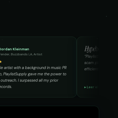
Pitch
84%
pastelnoise@gmail.com
fernwallow.yt@gmail.com
Pitch
90%
demos@lowend.la
lowtide.media@gmail.com
Pitch
93%
curator@retrograde.club
neonquarry@gmail.com
Jordan Kleinman
JK
booking@cabin.co
cedarloft.music@gmail.com
Fender, Buzzbands LA, Artist
“Pl
★★★★★
sca
As an indie artist with a background in music PR
effi
submit@pulsewidth.io
voltbasin@gmail.com
and Radio, PlaylistSupply gave me the power to
tailor my outreach. I surpassed all my prior
Spotify records.
Le