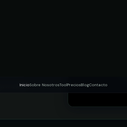
 de prospección de
playlists algorítmicamente
listVet y obtén contactos
ramienta.
r Precios
tos de curadores