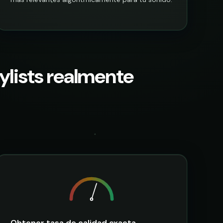
aylists realmente
Obtener tasa de calidad exacta