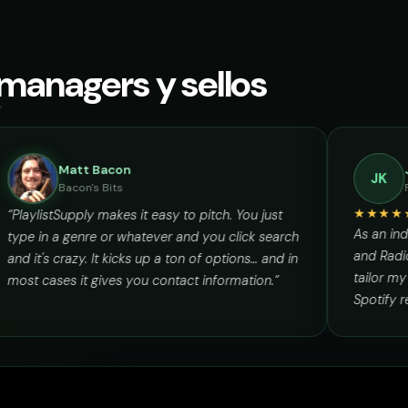
grade
curator@retrograde.club
98,745
92,411
156
132
@pastelnoise
@fernwallow
essions
booking@cabin.co
 managers y sellos
74,921
78,066
121
118
@lowend.la
@lowtide.media
idth
submit@pulsewidth.io
56,010
61,840
104
96
@retrograde
@neonquarry
Matt Bacon
210,335
198,757
274
266
@cabinsessions
@cedarloft
Bacon's Bits
“PlaylistSupply makes it easy to pitch. You just
,
type in a genre or whatever and you click search
342,880
355,290
419
402
@pulsewidth
@voltbasin
ng
and it's crazy. It kicks up a ton of options… and in
most cases it gives you contact information.”