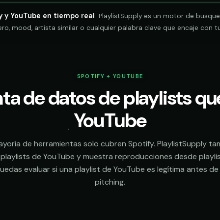
fy y YouTube en tiempo real
PlaylistSupply es un motor de busque
ro, mood, artista similar o cualquier palabra clave que encaje con t
Similar Artist
Similar Artist
Pitch
92%
Pitch
88%
Pitch
95%
SPOTIFY + YOUTUBE
Pitch
81%
a de datos de playlists qu
Pitch
77%
Pitch
84%
opaudio
submissions@sundrop.co
FOLLOWERS
FOLLOWERS
TRACKS
TRACKS
OWNER
OWNER
YouTube
Pitch
90%
Pitch
93%
oops
hello@quietloops.fm
284,109
412,530
312
220
@sundropaudio
@driftloopvisuals
ayoría de herramientas solo cubren Spotify. PlaylistSupply ta
rnesound
ar@nocturne.audio
 playlists de YouTube y muestra reproducciones desde playlis
891,204
187,204
540
145
@quietloops
@harborlane.tv
uedas evaluar si una playlist de YouTube es legítima antes de
noise
pastelnoise@gmail.com
pitching.
415,672
640,118
208
388
@nocturnesound
@quietformats
.la
demos@lowend.la