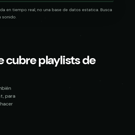
da en tiempo real, no una base de datos estatica. Busca
240
240
u sonido.
e cubre playlists de
Pitch
92%
LINKS
LINKS
SOCIAL
SOCIAL
EMAIL
EMAIL
Pitch
88%
submissions@sundrop.co
driftloopvisuals@gmail.com
mbién
Pitch
95%
t, para
hello@quietloops.fm
contact@harborlane.tv
 hacer
Pitch
81%
ar@nocturne.audio
quietformats@gmail.com
Pitch
77%