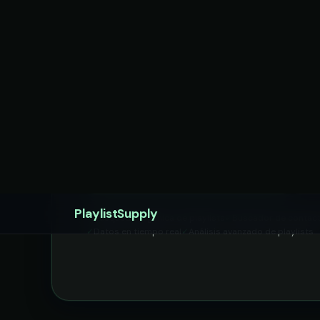
PlaylistSupply automatiza todo el flujo
playlists. Busca por artista, descubre 
relevantes, verifica su calidad con Play
de curadores, todo desde una sola her
Obtener Contactos de Playlists
Ve
Búsqueda orgánica de playlists
Buscador de contac
Datos en tiempo real
Análisis avanzado de playlists